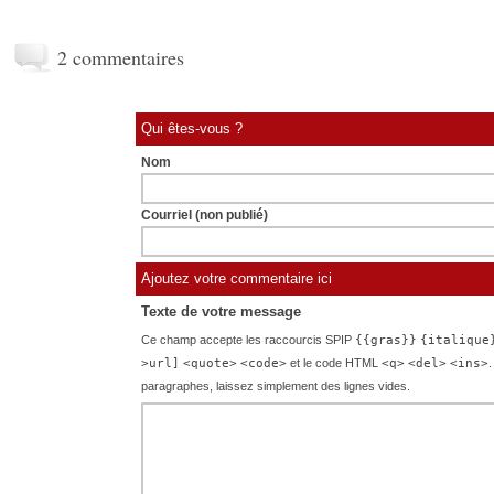
2 commentaires
Qui êtes-vous ?
Nom
Courriel (non publié)
Ajoutez votre commentaire ici
Texte de votre message
Ce champ accepte les raccourcis SPIP
{{gras}}
{italique
>url]
<quote>
<code>
et le code HTML
<q>
<del>
<ins>
.
paragraphes, laissez simplement des lignes vides.